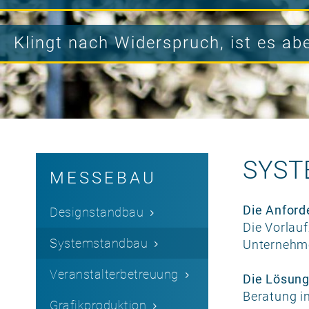
Klingt nach Widerspruch, ist es abe
SYST
MESSEBAU
Die Anford
Designstandbau
Die Vorlau
Systemstandbau
Unternehme
Veranstalterbetreuung
Die Lösung
Beratung i
Grafikproduktion